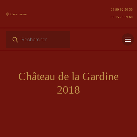
04 90 92 50 30
🔴 Cave fermé
06 15 75 59 60
Recherche de produits
Skip
to
content
Château de la Gardine
2018