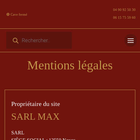
04 90 92 50 30
🔴 Cave fermé
06 15 75 59 60
Recherche de produits
Skip
to
Mentions légales
content
Propriétaire du site
SARL MAX
SARL