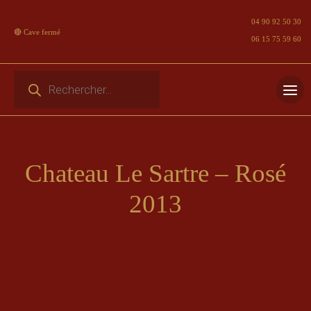
04 90 92 50 30
🔴 Cave fermé
06 15 75 59 60
Recherche de produits
Skip
to
content
Chateau Le Sartre – Rosé
2013