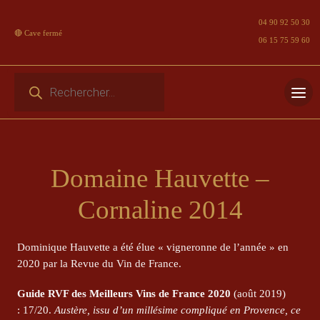
04 90 92 50 30
🔴 Cave fermé
06 15 75 59 60
Recherche de produits
Skip
to
content
Domaine Hauvette –
Cornaline 2014
Dominique Hauvette a été élue « vigneronne de l’année » en
2020 par la Revue du Vin de France.
Guide RVF des Meilleurs Vins de France 2020
(août 2019)
: 17/20.
Austère, issu d’un millésime compliqué en Provence, ce