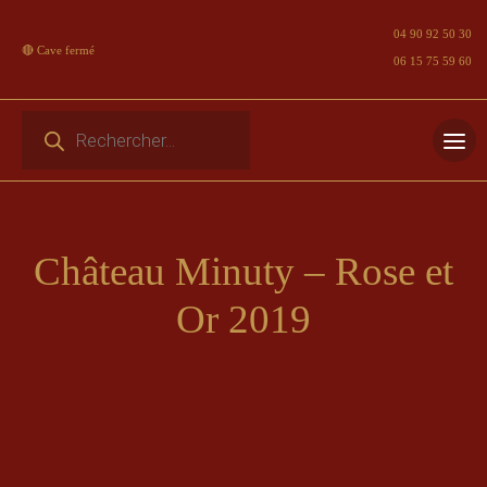
04 90 92 50 30
🔴 Cave fermé
06 15 75 59 60
Recherche de produits
Skip
to
content
Château Minuty – Rose et
Or 2019