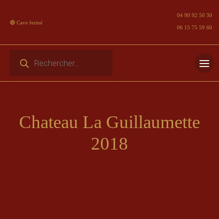
04 90 92 50 30
🔴 Cave fermé
06 15 75 59 60
Recherche de produits
Skip
to
content
Chateau La Guillaumette
2018