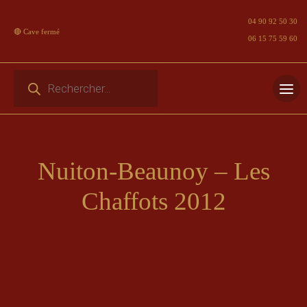
04 90 92 50 30
🔴 Cave fermé
06 15 75 59 60
Recherche de produits
Skip
to
content
Nuiton-Beaunoy – Les
Chaffots 2012