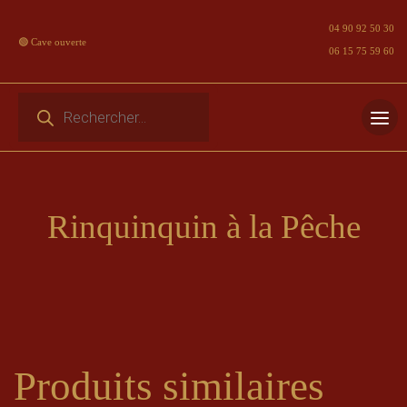
04 90 92 50 30
🟢 Cave ouverte
06 15 75 59 60
Recherche de produits
Skip
to
content
Rinquinquin à la Pêche
Produits similaires