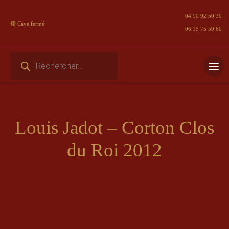
04 90 92 50 30
🔴 Cave fermé
06 15 75 59 60
Recherche de produits
Skip
to
content
Louis Jadot – Corton Clos
du Roi 2012