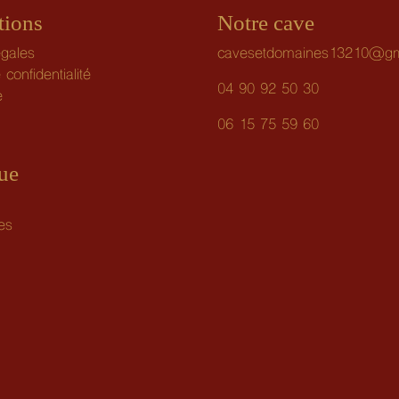
tions
Notre cave
égales
cavesetdomaines13210@gm
 confidentialité
04 90 92 50 30
e
06 15 75 59 60
ue
es